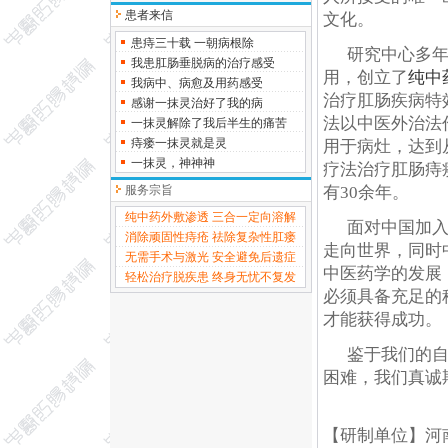
患者来信
文化。
患痔三十载 一朝病根除
研究中心多
我患肛肠垂脱病的治疗感受
用，创立了
纯中
我病中、病愈及用药感受
治疗肛肠疾病特
感谢一抹灵治好了我的病
法以中医外治法
一抹灵解除了我后半生的痛苦
痔瘘一抹灵就是灵
用于病灶，达到
一抹灵，神神神
疗法治疗肛肠痔
服务宗旨
有30余年。
纯中药外敷渗透 三合一定向溶解
面对中国加入
消除顽固性痔疮 祛除复杂性肛瘘
走向世界，同时
无需手术与激光 安全避免后遗症
中医药学的发展
轻松治疗脱疾患 终身无忧不复发
必须具备充足的
才能获得成功。
鉴于我们的
困难，我们真诚
【研制单位】河