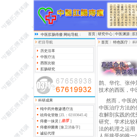
首页
|
研究中心
|
中医渊源
|
肛
中医肛肠痔瘘
网站导航
：
栏目导航
首页
〉
特色医疗
〉科
历史沿革
中医疗法
西医比较
肛肠研究
鹊、华佗、张仲
技术的西医，中
然而，中医
科研成果
中医治疗方法的
纯中药外敷渗透疗法
在解剖实践的优
祛痔化管散
[ZL：02103645.4]
痔瘘一抹灵
[
]
研究、学术比较
痔瘘抑菌膏
[豫卫消备字]
法的机理之运用
诚征代理
人所接受的唯一